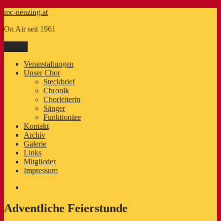
Zum
mc-nenzing.at
Inhalt
On Air seit 1961
springen
Menü
Veranstaltungen
Unser Chor
Steckbrief
Chronik
Chorleiterin
Sänger
Funktionäre
Kontakt
Archiv
Galerie
Links
Mitglieder
Impressum
E-
Mail
Adventliche Feierstunde